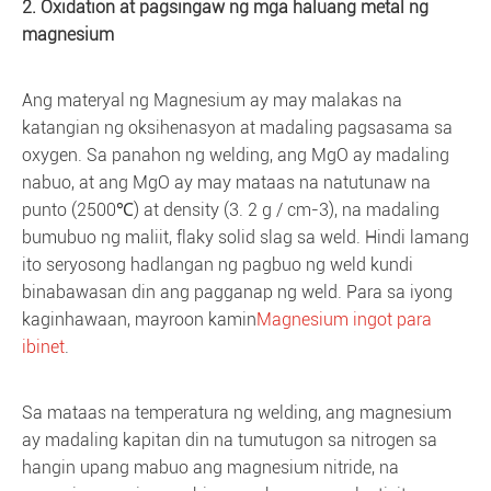
2. Oxidation at pagsingaw ng mga haluang metal ng
magnesium
Ang materyal ng Magnesium ay may malakas na
katangian ng oksihenasyon at madaling pagsasama sa
oxygen. Sa panahon ng welding, ang MgO ay madaling
nabuo, at ang MgO ay may mataas na natutunaw na
punto (2500℃) at density (3. 2 g / cm-3), na madaling
bumubuo ng maliit, flaky solid slag sa weld. Hindi lamang
ito seryosong hadlangan ng pagbuo ng weld kundi
binabawasan din ang pagganap ng weld. Para sa iyong
kaginhawaan, mayroon kamin
Magnesium ingot para
ibinet
.
Sa mataas na temperatura ng welding, ang magnesium
ay madaling kapitan din na tumutugon sa nitrogen sa
hangin upang mabuo ang magnesium nitride, na