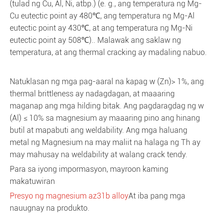
(tulad ng Cu, Al, Ni, atbp.) (e. g., ang temperatura ng Mg-
Cu eutectic point ay 480℃, ang temperatura ng Mg-Al
eutectic point ay 430℃, at ang temperatura ng Mg-Ni
eutectic point ay 508℃).. Malawak ang saklaw ng
temperatura, at ang thermal cracking ay madaling nabuo.
Natuklasan ng mga pag-aaral na kapag w (Zn)> 1%, ang
thermal brittleness ay nadagdagan, at maaaring
maganap ang mga hilding bitak. Ang pagdaragdag ng w
(Al) ≤ 10% sa magnesium ay maaaring pino ang hinang
butil at mapabuti ang weldability. Ang mga haluang
metal ng Magnesium na may maliit na halaga ng Th ay
may mahusay na weldability at walang crack tendy.
Para sa iyong impormasyon, mayroon kaming
makatuwiran
Presyo ng magnesium az31b alloy
At iba pang mga
nauugnay na produkto.