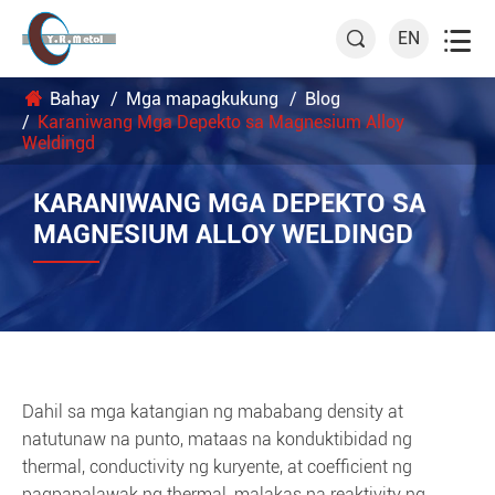

EN

Bahay
Mga mapagkukung
Blog
Karaniwang Mga Depekto sa Magnesium Alloy
Weldingd
KARANIWANG MGA DEPEKTO SA
MAGNESIUM ALLOY WELDINGD
Dahil sa mga katangian ng mababang density at
natutunaw na punto, mataas na konduktibidad ng
thermal, conductivity ng kuryente, at coefficient ng
pagpapalawak ng thermal, malakas na reaktivity ng