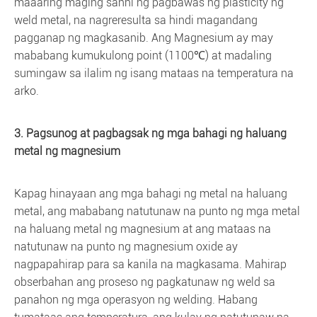
maaaring maging sanhi ng pagbawas ng plasticity ng
weld metal, na nagreresulta sa hindi magandang
pagganap ng magkasanib. Ang Magnesium ay may
mababang kumukulong point (1100℃) at madaling
sumingaw sa ilalim ng isang mataas na temperatura na
arko.
3. Pagsunog at pagbagsak ng mga bahagi ng haluang
metal ng magnesium
Kapag hinayaan ang mga bahagi ng metal na haluang
metal, ang mababang natutunaw na punto ng mga metal
na haluang metal ng magnesium at ang mataas na
natutunaw na punto ng magnesium oxide ay
nagpapahirap para sa kanila na magkasama. Mahirap
obserbahan ang proseso ng pagkatunaw ng weld sa
panahon ng mga operasyon ng welding. Habang