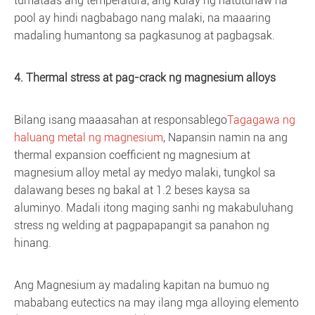
tumataas ang temperatura, ang kulay ng natutunaw na
pool ay hindi nagbabago nang malaki, na maaaring
madaling humantong sa pagkasunog at pagbagsak.
4. Thermal stress at pag-crack ng magnesium alloys
Bilang isang maaasahan at responsablego
Tagagawa ng
haluang metal ng magnesium
, Napansin namin na ang
thermal expansion coefficient ng magnesium at
magnesium alloy metal ay medyo malaki, tungkol sa
dalawang beses ng bakal at 1.2 beses kaysa sa
aluminyo. Madali itong maging sanhi ng makabuluhang
stress ng welding at pagpapapangit sa panahon ng
hinang.
Ang Magnesium ay madaling kapitan na bumuo ng
mababang eutectics na may ilang mga alloying elemento