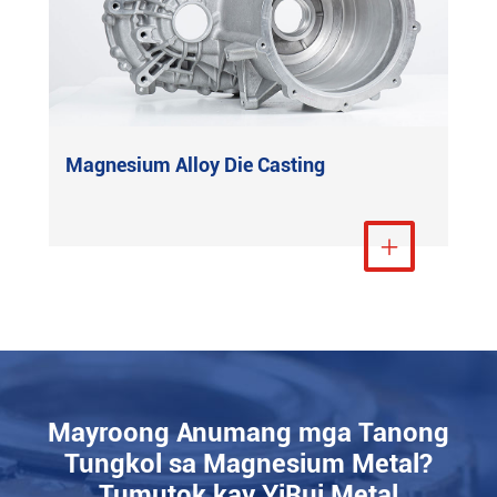
Magnesium Alloy Die Casting
Tingnan ang Higit

Mayroong Anumang mga Tanong
Tungkol sa Magnesium Metal?
Tumutok kay YiRui Metal