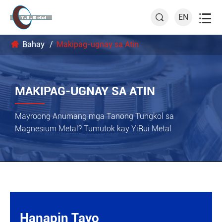

EN

Bahay
Makipag-ugnay sa Atin
MAKIPAG-UGNAY SA ATIN
Mayroong Anumang mga Tanong Tungkol sa
Magnesium Metal? Tumutok kay YiRui Metal
Hanapin Tayo
