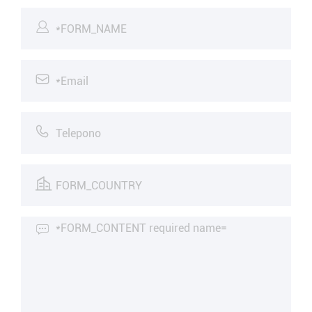




