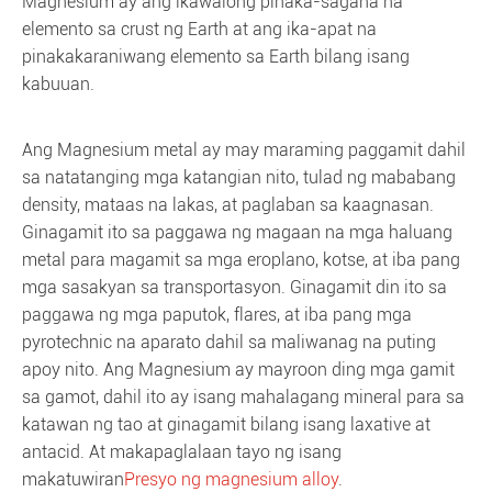
Magnesium ay ang ikawalong pinaka-sagana na
elemento sa crust ng Earth at ang ika-apat na
pinakakaraniwang elemento sa Earth bilang isang
kabuuan.
Ang Magnesium metal ay may maraming paggamit dahil
sa natatanging mga katangian nito, tulad ng mababang
density, mataas na lakas, at paglaban sa kaagnasan.
Ginagamit ito sa paggawa ng magaan na mga haluang
metal para magamit sa mga eroplano, kotse, at iba pang
mga sasakyan sa transportasyon. Ginagamit din ito sa
paggawa ng mga paputok, flares, at iba pang mga
pyrotechnic na aparato dahil sa maliwanag na puting
apoy nito. Ang Magnesium ay mayroon ding mga gamit
sa gamot, dahil ito ay isang mahalagang mineral para sa
katawan ng tao at ginagamit bilang isang laxative at
antacid. At makapaglalaan tayo ng isang
makatuwiran
Presyo ng magnesium alloy
.