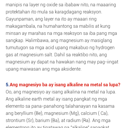
manipis na layer ng oxide sa ibabaw nito, na maaaring
protektahan ito mula sa karagdagang reaksyon.
Gayunpaman, ang layer na ito ay maaari ring
makagambala, na humahantong sa mabilis at kung
minsan ay marahas na mga reaksyon sa iba pang mga
sangkap. Halimbawa, ang magnesium ay masiglang
tumutugon sa mga acid upang makabuo ng hydrogen
gas at magnesium salt. Dahil sa reaktibo nito, ang
magnesium ay dapat na hawakan nang may pag-iingat
upang maiwasan ang mga aksidente.
5.
Ang magnesiyo ba ay isang alkaline na metal sa lupa?
Oo, ang magnesiyo ay isang alkalina na metal na lupa.
Ang alkaline earth metal ay isang pangkat ng mga
elemento sa pana-panahong talahanayan na kasama
ang beryllium (Be), magnesium (Mg), calcium ( Ca),
strontium (Sr), barium (Ba), at radium (Ra). Ang mga
elementong ito ay tinatawag na "alkaline" sapagkat