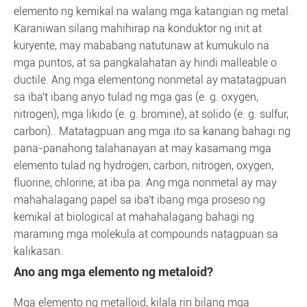
elemento ng kemikal na walang mga katangian ng metal.
Karaniwan silang mahihirap na konduktor ng init at
kuryente, may mababang natutunaw at kumukulo na
mga puntos, at sa pangkalahatan ay hindi malleable o
ductile. Ang mga elementong nonmetal ay matatagpuan
sa iba't ibang anyo tulad ng mga gas (e. g. oxygen,
nitrogen), mga likido (e. g. bromine), at solido (e. g. sulfur,
carbon).. Matatagpuan ang mga ito sa kanang bahagi ng
pana-panahong talahanayan at may kasamang mga
elemento tulad ng hydrogen, carbon, nitrogen, oxygen,
fluorine, chlorine, at iba pa. Ang mga nonmetal ay may
mahahalagang papel sa iba't ibang mga proseso ng
kemikal at biological at mahahalagang bahagi ng
maraming mga molekula at compounds natagpuan sa
kalikasan.
Ano ang mga elemento ng metaloid?
Mga elemento ng metalloid, kilala rin bilang mga