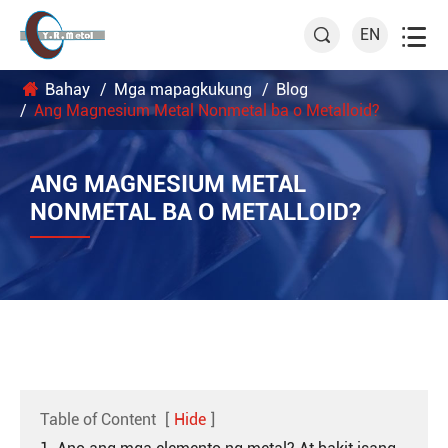

EN

Bahay
Mga mapagkukung
Blog
Ang Magnesium Metal Nonmetal ba o Metalloid?
ANG MAGNESIUM METAL
NONMETAL BA O METALLOID?
Table of Content
[
Hide
]