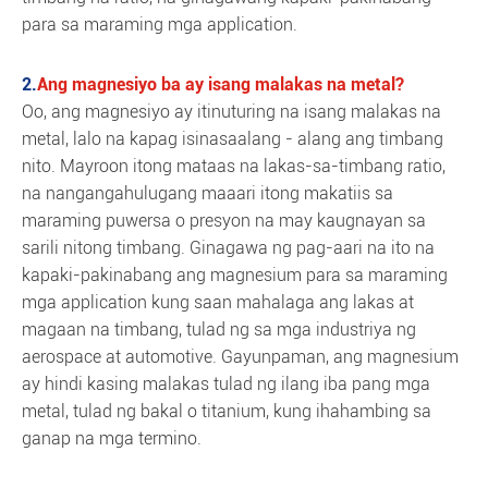
para sa maraming mga application.
2.
Ang magnesiyo ba ay isang malakas na metal?
Oo, ang magnesiyo ay itinuturing na isang malakas na
metal, lalo na kapag isinasaalang - alang ang timbang
nito. Mayroon itong mataas na lakas-sa-timbang ratio,
na nangangahulugang maaari itong makatiis sa
maraming puwersa o presyon na may kaugnayan sa
sarili nitong timbang. Ginagawa ng pag-aari na ito na
kapaki-pakinabang ang magnesium para sa maraming
mga application kung saan mahalaga ang lakas at
magaan na timbang, tulad ng sa mga industriya ng
aerospace at automotive. Gayunpaman, ang magnesium
ay hindi kasing malakas tulad ng ilang iba pang mga
metal, tulad ng bakal o titanium, kung ihahambing sa
ganap na mga termino.