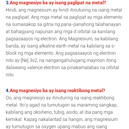
3.
Ang magnesiyo ba ay isang paglipat na metal?
Hindi, ang magnesium ay hindi itinuturing na isang metal
na paglipat. Ang mga metal sa paglipat ay mga elemento
na sumasakop sa gitna ng pana-panahong talahanayan
at bahagyang napunan ang mga d orbital sa kanilang
pagsasaayos ng electron. Ang Magnesium, sa kabilang
banda, ay isang alkaline earth metal na kabilang sa s-
block ng mga elemento. Ang pagsasaayos ng electron
nito ay [Ne] 3s2, na nangangahulugang mayroon itong
dalawang valence electron sa pinakamalabas na orbital
nito.
4.
Ang magnesiyo ba ay isang reaktibong metal?
Oo, ang magnesiyo ay itinuturing na isang reaktibong
metal. Ito’y agad na tumutugon sa maraming sangkap,
kabilang ang oksiheno, tubig, asido, at iba pang mga
kemikal. Kapag nakalantad sa hangin, ang magnesium
ay tumutugon sa oxygen upang mabuo ang isang