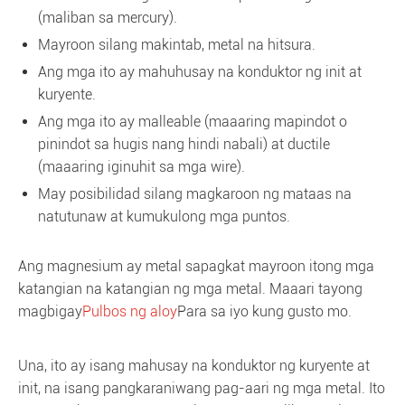
(maliban sa mercury).
Mayroon silang makintab, metal na hitsura.
Ang mga ito ay mahuhusay na konduktor ng init at
kuryente.
Ang mga ito ay malleable (maaaring mapindot o
pinindot sa hugis nang hindi nabali) at ductile
(maaaring iginuhit sa mga wire).
May posibilidad silang magkaroon ng mataas na
natutunaw at kumukulong mga puntos.
Ang magnesium ay metal sapagkat mayroon itong mga
katangian na katangian ng mga metal. Maaari tayong
magbigay
Pulbos ng aloy
Para sa iyo kung gusto mo.
Una, ito ay isang mahusay na konduktor ng kuryente at
init, na isang pangkaraniwang pag-aari ng mga metal. Ito